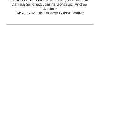
EQUIPO DE DISEÑO: José López, Ricardo Ruíz,
Daniela Sánchez, Joanna González, Andrea
Martínez
PAISAJISTA: Luis Eduardo Guisar Benítez